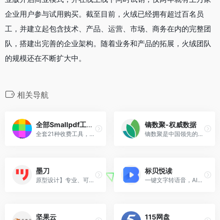
企业用户参与试用购买。截至目前，火绒已经拥有超过百名员
工，并建立起包含技术、产品、运营、市场、商务在内的完整团
队，搭建出完善的企业架构。随着业务和产品的拓展，火绒团队
的规模还在不断扩大中。
相关导航
全部Smallpdf工具，在线转换、压缩、编辑PDF文档
镝数聚-权威数据
全套21种收费工具，帮您在线转换、压缩、编辑、签署PDF文档
镝数聚是中国领先的数据综合服务平台
墨刀
标贝悦读
原型设计】专业、可靠、简洁、易懂的在线产品原型工具与产品设计团队协作平台。
一键文字转语音，AI在线配音.
坚果云
115网盘