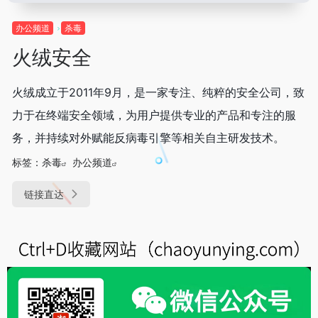
办公频道
杀毒
火绒安全
火绒成立于2011年9月，是一家专注、纯粹的安全公司，致
力于在终端安全领域，为用户提供专业的产品和专注的服
务，并持续对外赋能反病毒引擎等相关自主研发技术。
标签：
杀毒
办公频道
链接直达