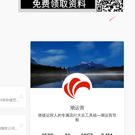
超星云盘免费100GB存储空间，上传下载均不限速。
潮运营
便捷运营人的专属流行大全工具箱—潮运营导
航
2014年1月，美国微软公司正式宣布SkyDrive更名为OneDrive。微软在YouTube宣布将旗下的云存储服务SkyDrive更名为OneDrive，是为了解决与英国天空广播公司的商标雷同案件。