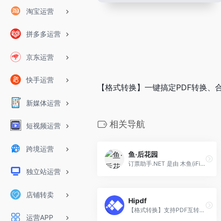
淘宝运营
拼多多运营
京东运营
快手运营
【格式转换】一键搞定PDF转换、
新媒体运营
相关导航
短视频运营
跨境运营
鱼·后花园
订票助手.NET 是由 木鱼(iFish) 自2013年发起的一个非开源非商业免费软件，目标是做出一款功能全面稳定强大的12306非官方客户端。
独立站运营
店铺转卖
Hipdf
【格式转换】支持PDF互转Word，PPT，Excel，图片；PDF压缩，加密，解锁等P操作。
运营APP