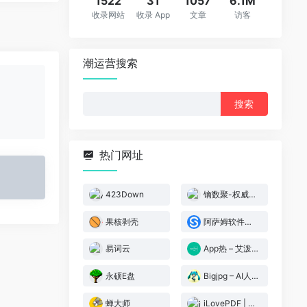
1522
31
1057
6.1M
收录网站
收录 App
文章
访客
潮运营搜索
搜
索：
热门网址
423Down
镝数聚-权威数据
果核剥壳
阿萨姆软件（盒子部落）
易词云
App热 – 艾泼热（原心海e站）
永硕E盘
Bigjpg – AI人工智能图片无损放大
蝉大师
iLovePDF | 为PDF爱好者提供的PDF文件在线处理工具