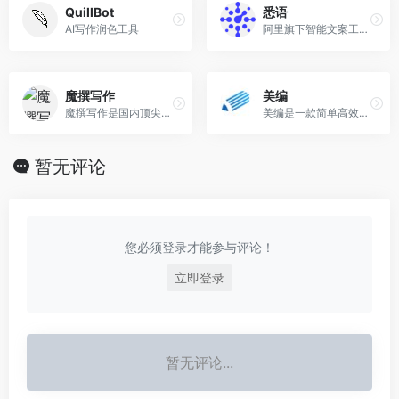
QuillBot
悉语
AI写作润色工具
阿里旗下智能文案工具，一键生成电商营销文案
魔撰写作
美编
魔撰写作是国内顶尖AI写作助手，轻松帮你遣词造句，润色文采，改写文风，提取文案，校对文案，收藏笔记，搜索字词，更有多语种翻译，助你文采更上一层楼。
美编是一款简单高效的新媒体运营工具， 致力于提升新媒体运营与变现效率。 其拥有编辑器增强，多账号一键切换，丰富精美的样式， 热点追踪、素材采集，数据分析等实用功能，同时还提供持久稳定的变现服务。
暂无评论
您必须登录才能参与评论！
立即登录
暂无评论...