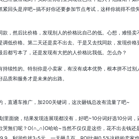
抓紧回头是岸吧~搞不好你还要参加节点考试，这样你就得不偿
同款，然后比价格，发现别人的价格比自己的低。心想，难怪卖
是调低价格。第二天还是卖不出去。于是又去找同款，发现价格
最后都亏本了，还是发现有大把的人价格比我低。怎么办？
有持续性的。特别你是小卖家，有没有成本优势，根本拼不过别
好品质和服务才是未来的出路。
的，直通车推广，加200关键词，这次砸钱总改有流量了吧~
划里面烧，结果发现连展现都没有，好吧~10分词好选10分词，
哭無们呢？O(∩_∩)O哈哈~当然不仅仅是这些，花不出去钱还
.9，利润也就3-5元，一天砸几百，ROI比例0.5%这样的卖家