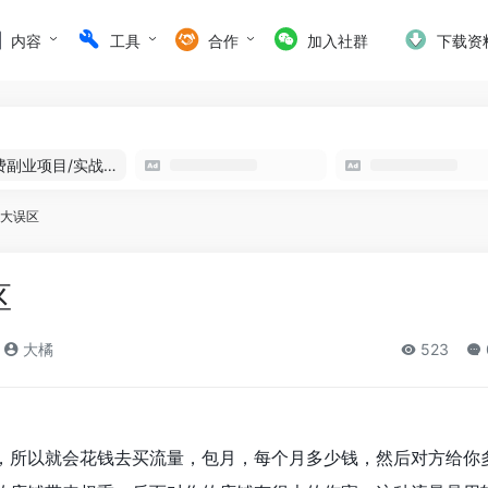
内容
工具
合作
加入社群
下载资
免费副业项目/实战推荐
9大误区
区
大橘
523
，所以就会花钱去买流量，包月，每个月多少钱，然后对方给你