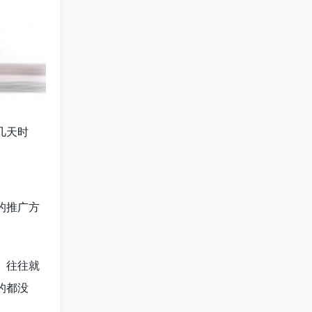
几天时
的推广方
。往往就
的都没