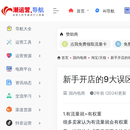
首页
AI导航
导航大全
赞助商
运营工具
点我免费领取流量卡
运营资源
首页
•
国内电商
•
淘宝/天猫
•
新手开店的
电商平台
新手开店的9大误
资讯动态
国内电商
2年前 (2024)更新
交流学习
渠道货源
1.有流量就=有权重
很多卖家认为有流量就会有权重
抖音运营