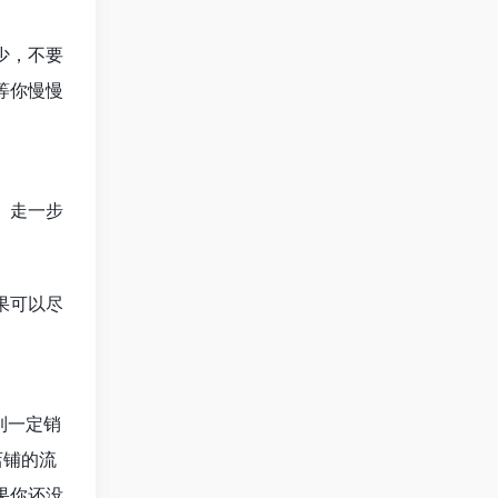
少，不要
等你慢慢
。走一步
果可以尽
到一定销
店铺的流
果你还没