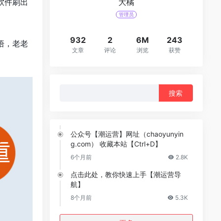
软件刷出
大橘
管理员
932
2
6M
243
悟，老老
文章
评论
浏览
获赞
搜
索：
公众号【潮运营】网址（chaoyunyin
g.com） 收藏本站【Ctrl+D】
6个月前
2.8K
点击此处，教你快速上手【潮运营导
航】
8个月前
5.3K