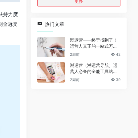
更多
扶持力度
到金冠卖
热门文章
潮运营——终于找到了！
运营人真正的一站式万能
资源导航（免费、无广
2周前
42
告、全赛道通用）
潮运营（潮运营导航）运
营人必备的全能工具站｜
完整功能详解
2周前
39